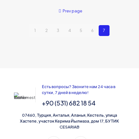
Prev page
1
2
3
4
5
6
7
Есть вопросы? Звоните нам 24 часа в
сутки, 7 дней в неделю!
+90 (531) 682 18 54
07460, Турция, Анталья, Аланья, Кестель, улица
Хастепе, участок Керима Йылмаза, дом 17, БУТИК
CESARIAB