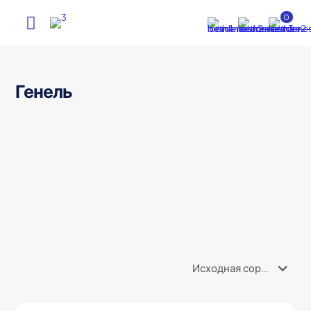
0
Генель