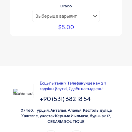
Draco
$
5.00
Ёсць пытанні? Тэлефануйце нам 24
гадзіны ў суткі, 7 дзён на тыдзень!
+90 (531) 682 18 54
07460, Турцыя, Анталья, Аланья, Кестэль, вуліца
Хаштэпе, участак Керыма Йылмаза, будынак 17,
CESARIABOUTIQUE