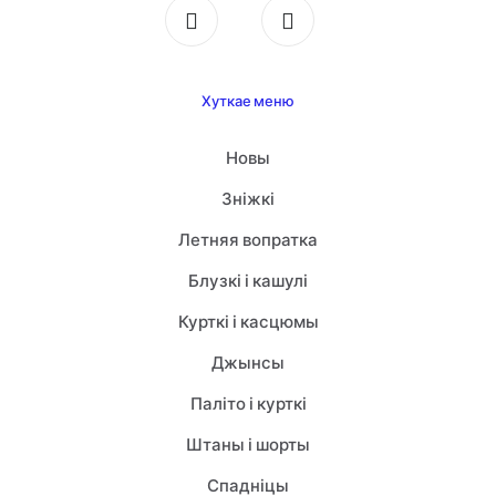
Хуткае меню
Новы
Зніжкі
Летняя вопратка
Блузкі і кашулі
Курткі і касцюмы
Джынсы
Паліто і курткі
Штаны і шорты
Спадніцы