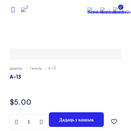
0
дадому
-
Генель
-
А-13
А-13
$
5.00
Колькасць
Дадаць у кошык
A-
13