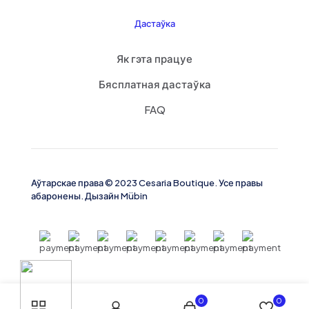
Дастаўка
Phone
Як гэта працуе
Бясплатная дастаўка
WhatsApp
FAQ
Instagram
Аўтарскае права © 2023 Cesaria Boutique. Усе правы
абаронены. Дызайн Mübin
Facebook
0
0