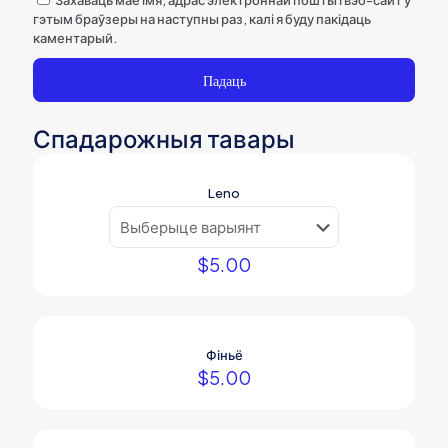
Захаваць маё імя, адрас электроннай пошты і вэб-сайт у
гэтым браўзеры на наступны раз, калі я буду пакідаць
каментарый.
Спадарожныя тавары
Leno
$
5.00
Фіньё
$
5.00