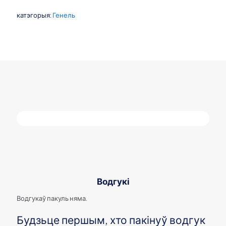
катэгорыя:
Генель
Водгукі
Водгукаў пакуль няма.
Будзьце першым, хто пакінуў водгук