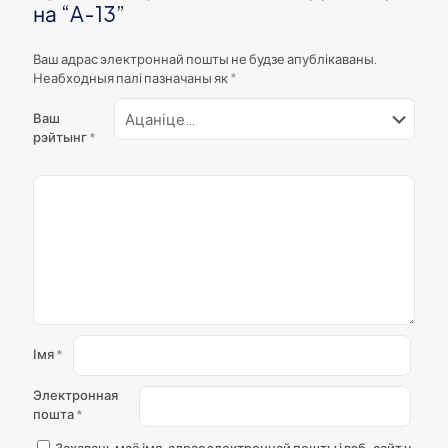
на “A-13”
Ваш адрас электроннай пошты не будзе апублікаваны.
Неабходныя палі пазначаны як
*
Ваш
рэйтынг
*
Імя
*
Электронная
пошта
*