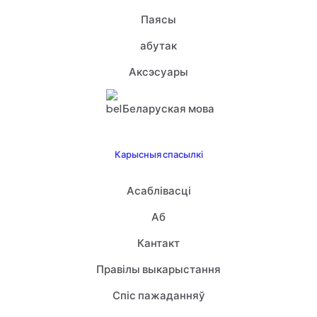
Паясы
абутак
Аксэсуары
Беларуская мова
Карысныя спасылкі
Асаблівасці
Аб
Кантакт
Правілы выкарыстання
Спіс пажаданняў